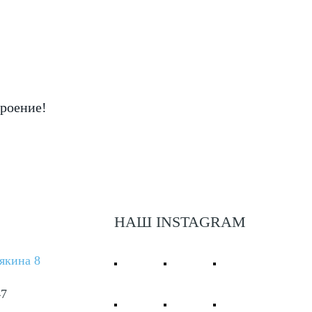
троение!
НАШ INSTAGRAM
някина 8
47