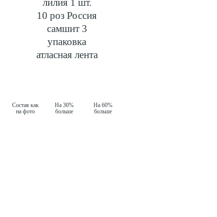
лилия 1 шт.
10 роз Россия
самшит 3
упаковка
атласная лента
Состав как
На 30%
На 60%
на фото
больше
больше