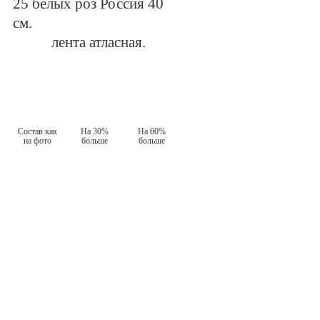
25 белых роз Россия 40
см.
лента атласная.
Состав как
На 30%
На 60%
на фото
больше
больше