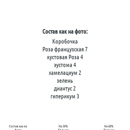
Состав как на фото:
Коробочка
Роза французская 7
кустовая Роза 4
эустома 4
хамелациум 2
зелень
диантус 2
гиперикум 3
Состав как на
На 30%
На 60%
фото
больше
больше